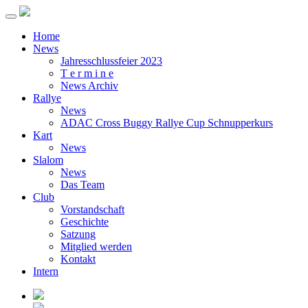
Home
News
Jahresschlussfeier 2023
T e r m i n e
News Archiv
Rallye
News
ADAC Cross Buggy Rallye Cup Schnupperkurs
Kart
News
Slalom
News
Das Team
Club
Vorstandschaft
Geschichte
Satzung
Mitglied werden
Kontakt
Intern