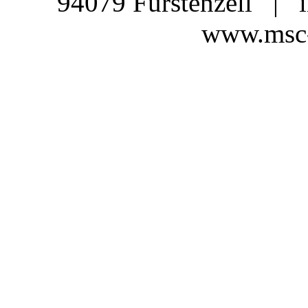
94079 Fürstenzell | 
www.msc-f