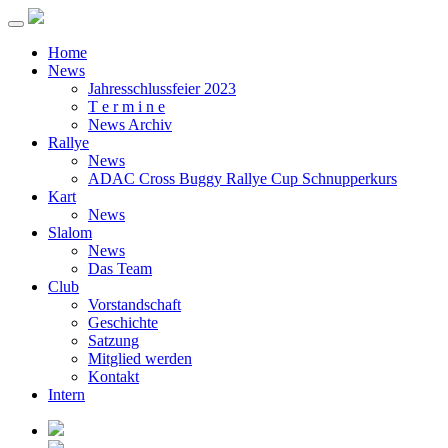
Home
News
Jahresschlussfeier 2023
T e r m i n e
News Archiv
Rallye
News
ADAC Cross Buggy Rallye Cup Schnupperkurs
Kart
News
Slalom
News
Das Team
Club
Vorstandschaft
Geschichte
Satzung
Mitglied werden
Kontakt
Intern