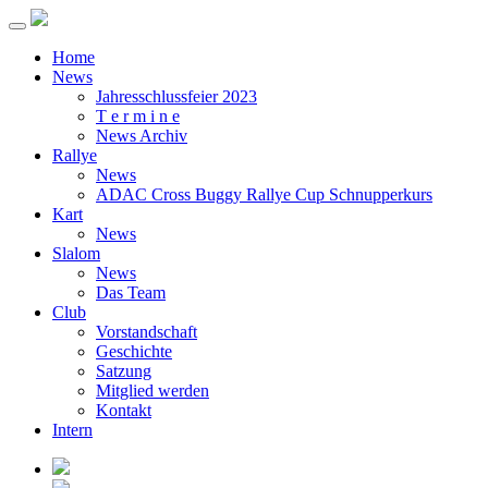
Home
News
Jahresschlussfeier 2023
T e r m i n e
News Archiv
Rallye
News
ADAC Cross Buggy Rallye Cup Schnupperkurs
Kart
News
Slalom
News
Das Team
Club
Vorstandschaft
Geschichte
Satzung
Mitglied werden
Kontakt
Intern